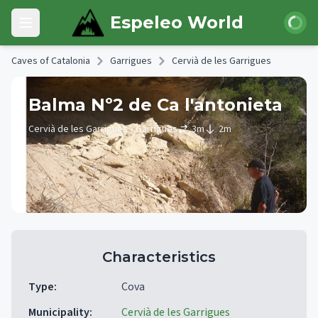
Skip to main content
Login
Espeleo World
Open main menu
Caves of Catalonia
Garrigues
Cervià de les Garrigues
Balma Nº2 de Ca l'antonieta
Cervià de les Garrigues
• Garrigues
3
m
2
m
Characteristics
Type
:
Cova
Municipality
:
Cervià de les Garrigues