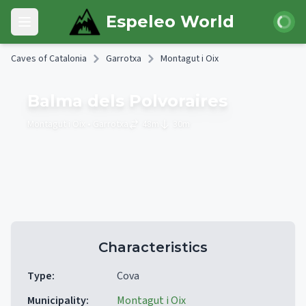
Skip to main content
Login
Espeleo World
Open main menu
Caves of Catalonia
Garrotxa
Montagut i Oix
Balma dels Polvoraires
Montagut i Oix
• Garrotxa
48
m
30
m
Characteristics
Type
:
Cova
Municipality
:
Montagut i Oix