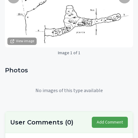
View image
Image 1 of 1
Photos
No images of this type available
User Comments
(
0
)
Add Comment