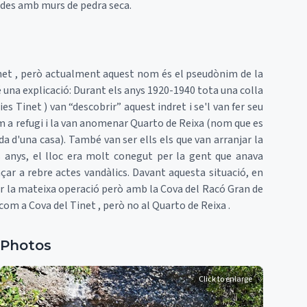
dades amb murs de pedra seca.
inet , però actualment aquest nom és el pseudònim de la
 una explicació: Durant els anys 1920-1940 tota una colla
es Tinet ) van “descobrir” aquest indret i se'l van fer seu
om a refugi i la van anomenar Quarto de Reixa (nom que es
da d'una casa). També van ser ells els que van arranjar la
ls anys, el lloc era molt conegut per la gent que anava
çar a rebre actes vandàlics. Davant aquesta situació, en
 fer la mateixa operació però amb la Cova del Racó Gran de
com a Cova del Tinet , però no al Quarto de Reixa .
Photos
Click to enlarge