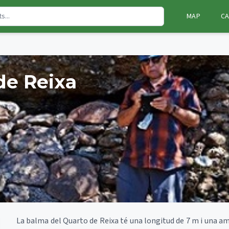
MAP
CA
de Reixa
La balma del Quarto de Reixa té una longitud de 7 m i una amp