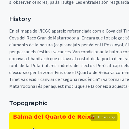
s' observen cendres, palla i sutge. Les entrades són resguar
History
En el mapa de l'ICGC apareix referenciada com a Cova del T
Cova del Racó Gran de Matarrodona . Encara que tot plegat té
d'amants de la natura (capitanejats per Valentí Rossinyol, àli
per passar els festius i vacances. Van condicionar la balma c
donava a l'habitació que estava al costat de la porta d'entra
font de la Pola i altres indrets del sector. Però al cap de
d'excursió per la zona. Fins que el Quarto de Reixa va comen
Tinet va decidir canviar de “segona residència” i va tornar a
Matarrodona i és per aquest motiu que se la coneix a aquesta 
Topographic
Click to enlarge