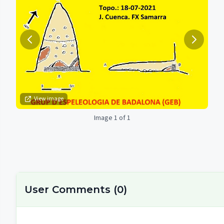
View image
Image 1 of 1
User Comments
(
0
)