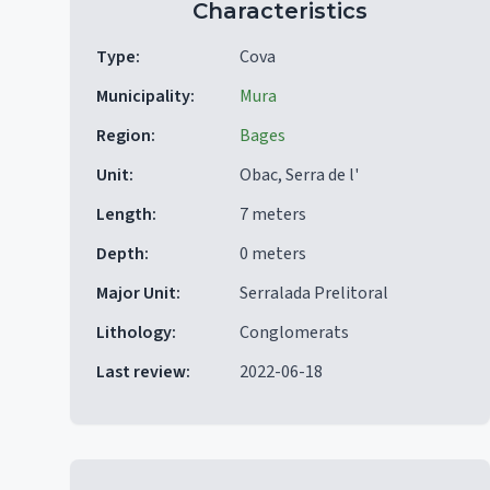
Characteristics
Type
:
Cova
Municipality
:
Mura
Region
:
Bages
Unit
:
Obac, Serra de l'
Length
:
7 meters
Depth
:
0 meters
Major Unit
:
Serralada Prelitoral
Lithology
:
Conglomerats
Last review
:
2022-06-18