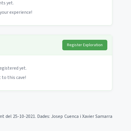
s yet.
 your experience!
Register Exploration
egistered yet.
 to this cave!
unt del 25-10-2021. Dades: Josep Cuenca i Xavier Samarra