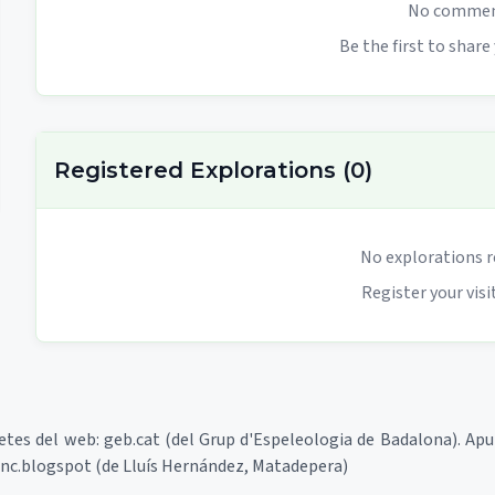
No comment
Be the first to share
Registered Explorations
(
0
)
No explorations r
Register your visit
retes del web: geb.cat (del Grup d'Espeleologia de Badalona). Ap
renc.blogspot (de Lluís Hernández, Matadepera)