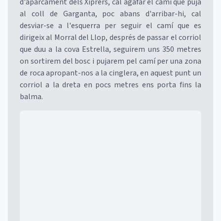
d'aparcament dels Xiprers, cal agafar el camí que puja
al coll de Garganta, poc abans d'arribar-hi, cal
desviar-se a l'esquerra per seguir el camí que es
dirigeix al Morral del Llop, després de passar el corriol
que duu a la cova Estrella, seguirem uns 350 metres
on sortirem del bosc i pujarem pel camí per una zona
de roca apropant-nos a la cinglera, en aquest punt un
corriol a la dreta en pocs metres ens porta fins la
balma.
Mapa