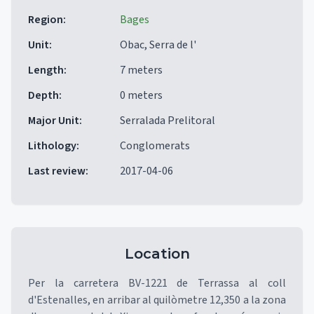
Region
:
Bages
Unit
:
Obac, Serra de l'
Length
:
7 meters
Depth
:
0 meters
Major Unit
:
Serralada Prelitoral
Lithology
:
Conglomerats
Last review
:
2017-04-06
Location
Per la carretera BV-1221 de Terrassa al coll
d'Estenalles, en arribar al quilòmetre 12,350 a la zona