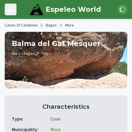
Skip to main content
Login
Espeleo World
Open main menu
Caves of Catalonia
Bages
Mura
Balma del Gat Mesquer
Mura
• Bages
7
m
0
Characteristics
Type
:
Cova
Municipality
:
Mura