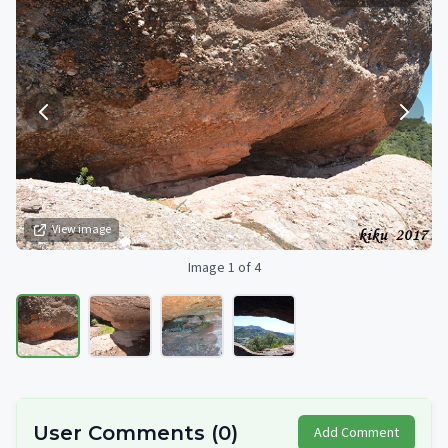
View image
Image 1 of 4
User Comments
(
0
)
Add Comment