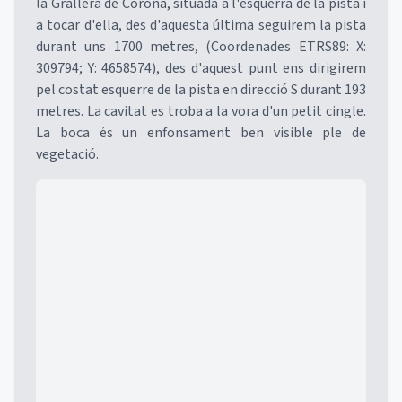
la Grallera de Corona, situada a l'esquerra de la pista i
a tocar d'ella, des d'aquesta última seguirem la pista
durant uns 1700 metres, (Coordenades ETRS89: X:
309794; Y: 4658574), des d'aquest punt ens dirigirem
pel costat esquerre de la pista en direcció S durant 193
metres. La cavitat es troba a la vora d'un petit cingle.
La boca és un enfonsament ben visible ple de
vegetació.
Mapa