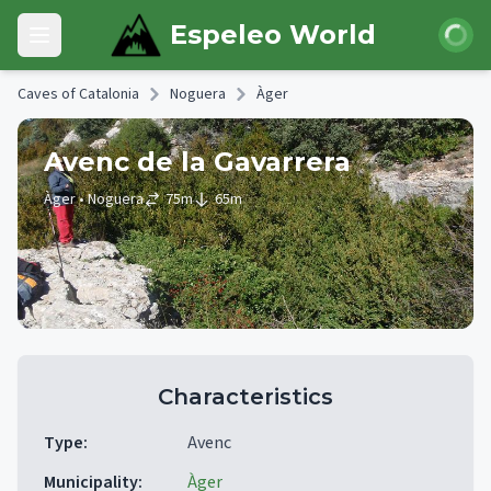
Skip to main content
Login
Espeleo World
Open main menu
Caves of Catalonia
Noguera
Àger
Avenc de la Gavarrera
Àger
• Noguera
75
m
65
m
Characteristics
Type
:
Avenc
Municipality
:
Àger