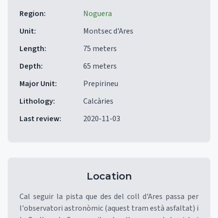
Region
:
Noguera
Unit
:
Montsec d'Ares
Length
:
75 meters
Depth
:
65 meters
Major Unit
:
Prepirineu
Lithology
:
Calcàries
Last review
:
2020-11-03
Location
Cal seguir la pista que des del coll d'Ares passa per
l'observatori astronòmic (aquest tram està asfaltat) i