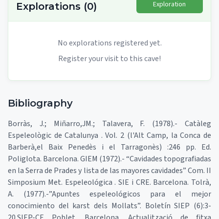
Exploration
Explorations
(
0
)
No explorations registered yet.
Register your visit to this cave!
Bibliography
Borràs, J.; Miñarro,JM.; Talavera, F. (1978).- Catàleg
Espeleològic de Catalunya . Vol. 2 (l'Alt Camp, la Conca de
Barberà,el Baix Penedès i el Tarragonès) :246 pp. Ed.
Poliglota. Barcelona. GIEM (1972).- “Cavidades topografiadas
en la Serra de Prades y lista de las mayores cavidades” Com. II
Simposium Met. Espeleológica . SIE i CRE. Barcelona. Tolrà,
A. (1977).-”Apuntes espeleológicos para el mejor
conocimiento del karst dels Mollats”. Boletín SIEP (6):3-
20.SIEP-CE Poblet. Barcelona. Actualització de fitxa