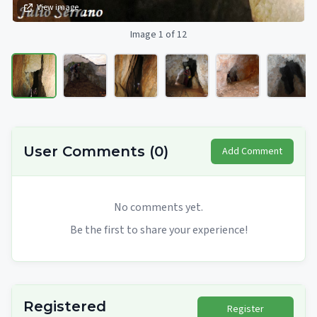
View image
Image 1 of 12
User Comments
(
0
)
Add Comment
No comments yet.
Be the first to share your experience!
Registered
Register