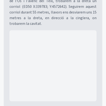
de l'Os i l'avenc del Teix, trobarem a la dreta un
corriol (ED50 X:339783; Y:4572642). Seguirem aquest
corriol durant 55 metres, llavors ens desviarem uns 15
metres a la dreta, en direcció a la cinglera, on
trobarem la cavitat.
Mapa