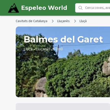
Skip to main content
Espeleo World
Cavitats de Catalunya
Lluçanès
Lluçà
Balmes del Garet
Lluçà
• Lluçanès
7
m
0