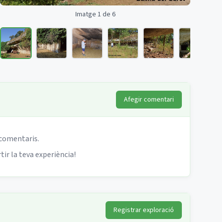
Imatge 1 de 6
Afegir comentari
 comentaris.
ir la teva experiència!
Registrar exploració