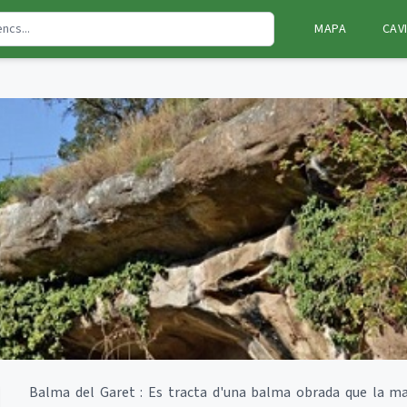
MAPA
CAV
Balma del Garet : Es tracta d'una balma obrada que la mas