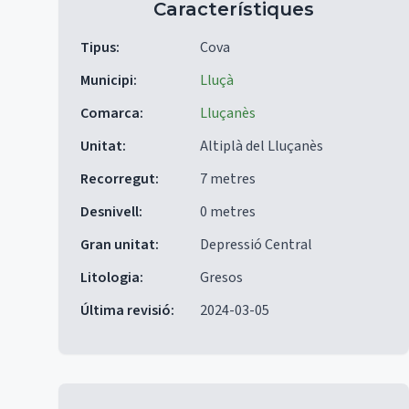
Característiques
Tipus
:
Cova
Municipi
:
Lluçà
Comarca
:
Lluçanès
Unitat
:
Altiplà del Lluçanès
Recorregut
:
7 metres
Desnivell
:
0 metres
Gran unitat
:
Depressió Central
Litologia
:
Gresos
Última revisió
:
2024-03-05