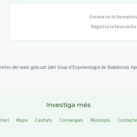
Encara no hi ha explor
Registra la teva visita
tretes del web: geb.cat (del Grup d'Espeleologia de Badalona). A
Investiga més
Inici
Mapa
Cavitats
Comarques
Municipis
Contacte