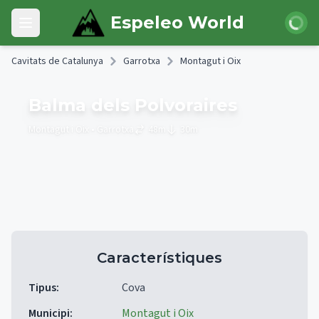
Skip to main content
Iniciar 
Espeleo World
Open main menu
Cavitats de Catalunya
Garrotxa
Montagut i Oix
Balma dels Polvoraires
Montagut i Oix
• Garrotxa
48
m
30
m
Característiques
Tipus
:
Cova
Municipi
:
Montagut i Oix