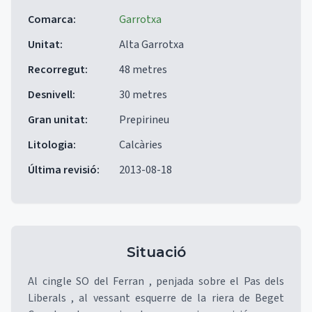
Comarca
:
Garrotxa
Unitat
:
Alta Garrotxa
Recorregut
:
48 metres
Desnivell
:
30 metres
Gran unitat
:
Prepirineu
Litologia
:
Calcàries
Última revisió
:
2013-08-18
Situació
Al cingle SO del Ferran , penjada sobre el Pas dels
Liberals , al vessant esquerre de la riera de Beget