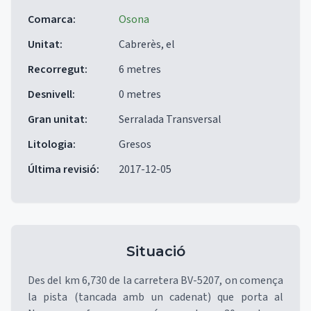
Comarca
:
Osona
Unitat
:
Cabrerès, el
Recorregut
:
6 metres
Desnivell
:
0 metres
Gran unitat
:
Serralada Transversal
Litologia
:
Gresos
Última revisió
:
2017-12-05
Situació
Des del km 6,730 de la carretera BV-5207, on comença
la pista (tancada amb un cadenat) que porta al