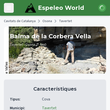
Skip to main content
Iniciar 
Espeleo World
Open main menu
Cavitats de Catalunya
Osona
Tavertet
Balma de la Corbera Vella
Tavertet
• Osona
6
m
0
Característiques
Tipus
:
Cova
Municipi
:
Tavertet