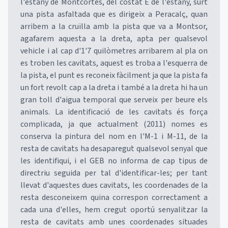
l'estany de Montcortès, del costat E de l'estany, surt
una pista asfaltada que es dirigeix a Peracalç, quan
arribem a la cruïlla amb la pista que va a Montsor,
agafarem aquesta a la dreta, apta per qualsevol
vehicle i al cap d'1'7 quilòmetres arribarem al pla on
es troben les cavitats, aquest es troba a l'esquerra de
la pista, el punt es reconeix fàcilment ja que la pista fa
un fort revolt cap a la dreta i també a la dreta hi ha un
gran toll d'aigua temporal que serveix per beure els
animals. La identificació de les cavitats és força
complicada, ja que actualment (2011) nomes es
conserva la pintura del nom en l'M-1 i M-11, de la
resta de cavitats ha desaparegut qualsevol senyal que
les identifiqui, i el GEB no informa de cap tipus de
directriu seguida per tal d'identificar-les; per tant
llevat d'aquestes dues cavitats, les coordenades de la
resta desconeixem quina correspon correctament a
cada una d'elles, hem cregut oportú senyalitzar la
resta de cavitats amb unes coordenades situades