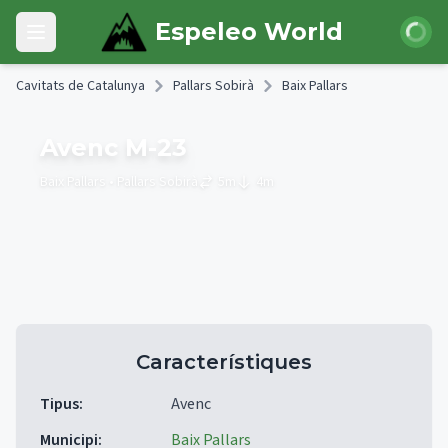
Skip to main content
Iniciar 
Espeleo World
Open main menu
Cavitats de Catalunya
Pallars Sobirà
Baix Pallars
Avenc M-23
Baix Pallars
• Pallars Sobirà
5
m
4
m
Característiques
Tipus
:
Avenc
Municipi
:
Baix Pallars