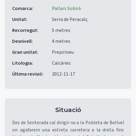
Comarca
:
Pallars Sobirà
Unitat
:
Serra de Peracalç
Recorregut
:
5 metres
Desnivell
:
4 metres
Gran unitat
:
Prepirineu
Litologia
:
Calcàries
Última revisió
:
2012-11-17
Situació
Des de Senterada cal dirigir-se a la Pobleta de Bellveí
on agafarem una estreta carretera a la dreta fins