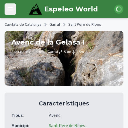
Skip to main content
Iniciar 
Espeleo World
Open main menu
Cavitats de Catalunya
Garraf
Sant Pere de Ribes
Avenc de la Gelasa I
Sant Pere de Ribes
• Garraf
53
m
15
m
Característiques
Tipus
:
Avenc
Municipi
:
Sant Pere de Ribes