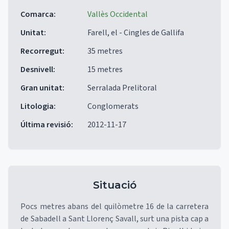
Comarca
:
Vallès Occidental
Unitat
:
Farell, el - Cingles de Gallifa
Recorregut
:
35 metres
Desnivell
:
15 metres
Gran unitat
:
Serralada Prelitoral
Litologia
:
Conglomerats
Última revisió
:
2012-11-17
Situació
Pocs metres abans del quilòmetre 16 de la carretera
de Sabadell a Sant Llorenç Savall, surt una pista cap a