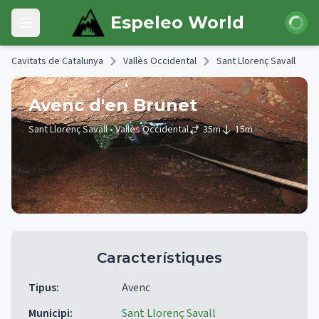
Skip to main content
Iniciar 
Espeleo World
Open main menu
Cavitats de Catalunya
Vallès Occidental
Sant Llorenç Savall
Avenc d'en Brunet
Sant Llorenç Savall
• Vallès Occidental
35
m
15
m
Característiques
Tipus
:
Avenc
Municipi
:
Sant Llorenç Savall