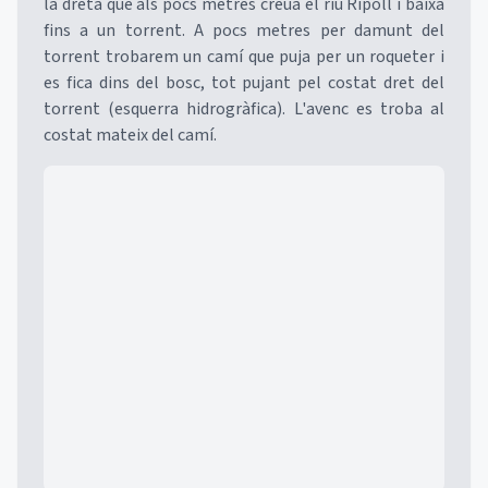
la dreta que als pocs metres creua el riu Ripoll i baixa
fins a un torrent. A pocs metres per damunt del
torrent trobarem un camí que puja per un roqueter i
es fica dins del bosc, tot pujant pel costat dret del
torrent (esquerra hidrogràfica). L'avenc es troba al
costat mateix del camí.
Mapa