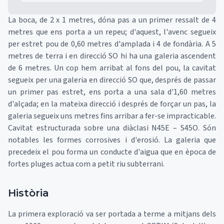
La boca, de 2 x 1 metres, dóna pas a un primer ressalt de 4
metres que ens porta a un repeu; d'aquest, l'avenc segueix
per estret pou de 0,60 metres d'amplada i 4 de fondària. A 5
metres de terra i en direcció SO hi ha una galeria ascendent
de 6 metres. Un cop hem arribat al fons del pou, la cavitat
segueix per una galeria en direcció SO que, després de passar
un primer pas estret, ens porta a una sala d'1,60 metres
d'alçada; en la mateixa direcció i després de forçar un pas, la
galeria segueix uns metres fins arribar a fer-se impracticable.
Cavitat estructurada sobre una diàclasi N45E – S45O. Són
notables les formes corrosives i d'erosió. La galeria que
precedeix el pou forma un conducte d'aigua que en època de
fortes pluges actua com a petit riu subterrani.
Història
La primera exploració va ser portada a terme a mitjans dels