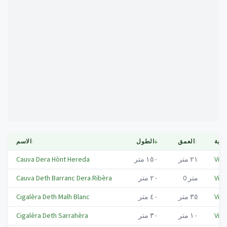
Mapa
بلدية
↕
العمق
↓
الطول
↕
الاسم
Viel
٢١
متر
١٥٠
متر
Cauva Dera Hònt Hereda
Viel
متر
0
٢٠
متر
Cauva Deth Barranc Dera Ribèra
Viel
٣٥
متر
٤٠
متر
Cigalèra Deth Malh Blanc
Viel
١٠
متر
٣٠
متر
Cigalèra Deth Sarrahèra