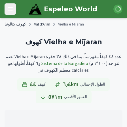
Skip to main content
 الدخول
Espeleo World
Open main menu
Vielha e Mijaran
Val d'Aran
كهوف كتالونيا
كهوف Vielha e Mijaran
تضم Vielha e Mijaran عدد ٤٤ كهفاً مفهرساً، بما في ذلك ٣٨ حفرة
تتواجد
(٢٬١٠٠ م)
Sistema de la Bargadèra
أطولها هو
و٦ كهفاً.
معظم الكهوف في calcàries.
٤٤
٦٫٤km
الطول الإجمالي
كهف
٥٧١
m
العمق الأقصى