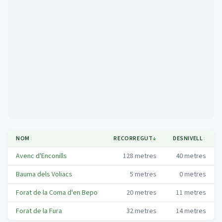
Mapa
NOM
↕
RECORREGUT
↓
DESNIVELL
↕
Avenc d'Enconills
128
metres
40
metres
Bauma dels Voliacs
5
metres
0
metres
Forat de la Coma d'en Bepo
20
metres
11
metres
Forat de la Fura
32
metres
14
metres