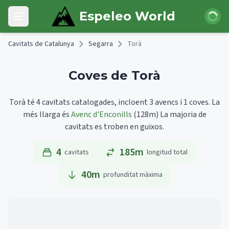
Skip to main content
Iniciar 
Espeleo World
Open main menu
Cavitats de Catalunya
Segarra
Torà
Coves de Torà
Torà té 4 cavitats catalogades, incloent 3 avencs i 1 coves.
La
més llarga és
Avenc d'Enconills
(128m)
La majoria de
cavitats es troben en guixos.
4
185m
cavitats
longitud total
40
m
profunditat màxima