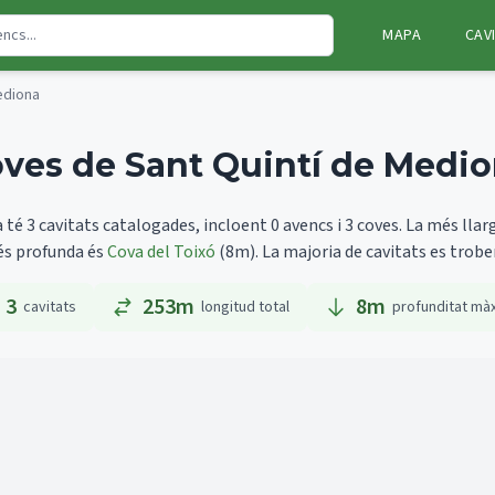
MAPA
CAV
ediona
ves de Sant Quintí de Medi
té 3 cavitats catalogades, incloent 0 avencs i 3 coves.
La més llar
més profunda és
Cova del Toixó
(8m).
La majoria de cavitats es trobe
3
253m
8
m
cavitats
longitud total
profunditat mà