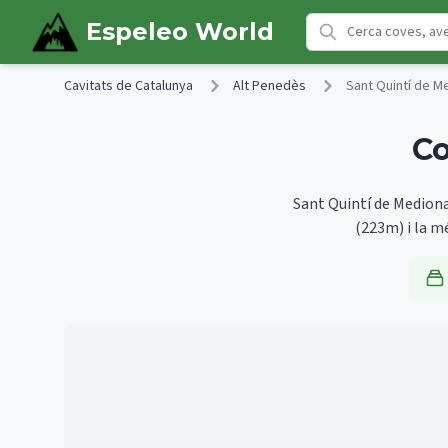
Skip to main content
Espeleo World
Cavitats de Catalunya
Alt Penedès
Sant Quintí de M
Co
Sant Quintí de Mediona 
(223m)
i la 