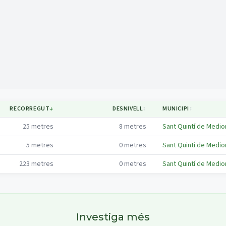
Mapa
RECORREGUT
↓
DESNIVELL
↕
MUNICIPI
↕
25
metres
8
metres
Sant Quintí de Medio
5
metres
0
metres
Sant Quintí de Medio
223
metres
0
metres
Sant Quintí de Medio
Investiga més