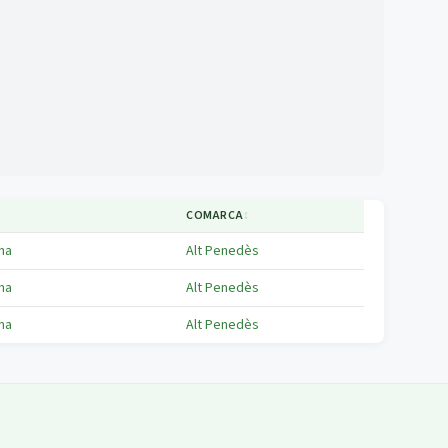
COMARCA
↕
na
Alt Penedès
na
Alt Penedès
na
Alt Penedès