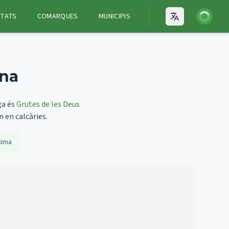
Iniciar ses
ITATS
COMARQUES
MUNICIPIS
Open language
ona
ga és
Grutes de les Deus
n en calcàries.
xima