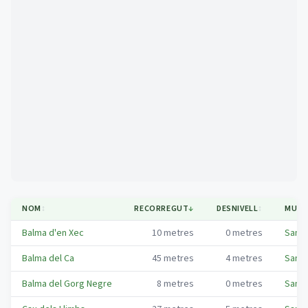
Mapa
NOM
↕
RECORREGUT
↓
DESNIVELL
↕
MUNIC
Balma d'en Xec
10
metres
0
metres
Sant 
Balma del Ca
45
metres
4
metres
Sant 
Balma del Gorg Negre
8
metres
0
metres
Sant 