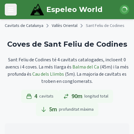
Skip to main content
Iniciar 
Espeleo World
Open main menu
Cavitats de Catalunya
Vallès Oriental
Sant Feliu de Codines
Coves de Sant Feliu de Codines
Sant Feliu de Codines té 4 cavitats catalogades, incloent 0
avencs i 4 coves.
La més llarga és
Balma del Ca
(45m)
i la més
profunda és
Cau dels Llimbs
(5m).
La majoria de cavitats es
troben en conglomerats.
4
90m
cavitats
longitud total
5
m
profunditat màxima