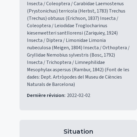
Insecta / Coleoptera / Carabidae Laemostenus
(Prystonichus) terricola (Herbst, 1783) Trechus
(Trechus) obtusus (Erichson, 1837) Insecta /
Coleoptera / Leiodidae Troglocharinus
kiesenwetteri santllorensi (Zariquiey, 1924)
Insecta / Diptera / Limonidae Limonia
nubeculosa (Meigen, 1804) Insecta / Orthoptera /
Gryllidae Nemobius sylvestris (Bosc, 1792)
Insecta / Trichoptera / Limnephilidae
Mesophylax aspersus (Rambur, 1842) (Font de les
dades: Dept. Artròpodes del Museu de Ciències
Naturals de Barcelona)
Dernière révision
:
2022-02-02
Situation