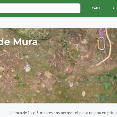
CARTE
G
 de Mura
La boca de 1 x o,5 metres ens permet el pas a un pou en princ