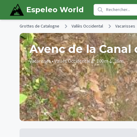
Skip to main content
Espeleo World
Grottes de Catalogne
Vallès Occidental
Vacarisses
Avenc de la Canal
Vacarisses
• Vallès Occidental
100
m
36
m