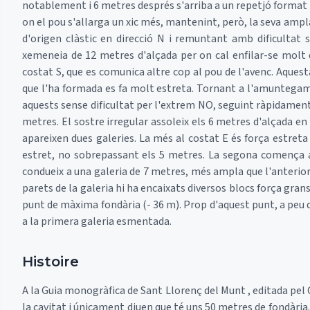
notablement i 6 metres després s'arriba a un repetjó format
on el pou s'allarga un xic més, mantenint, però, la seva amp
d'origen clàstic en direcció N i remuntant amb dificultat s
xemeneia de 12 metres d'alçada per on cal enfilar-se molt
costat S, que es comunica altre cop al pou de l'avenc. Aques
que l'ha formada es fa molt estreta. Tornant a l'amuntegame
aquests sense dificultat per l'extrem NO, seguint ràpidamen
metres. El sostre irregular assoleix els 6 metres d'alçada en 
apareixen dues galeries. La més al costat E és força estreta
estret, no sobrepassant els 5 metres. La segona comença 
condueix a una galeria de 7 metres, més ampla que l'anterior 
parets de la galeria hi ha encaixats diversos blocs força grans
punt de màxima fondària (- 36 m). Prop d'aquest punt, a peu d
a la primera galeria esmentada.
Histoire
A la Guia monogràfica de Sant Llorenç del Munt , editada pel 
la cavitat i únicament diuen que té uns 50 metres de fondària