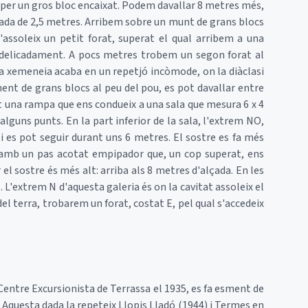
 per un gros bloc encaixat. Podem davallar 8 metres més,
lada de 2,5 metres. Arribem sobre un munt de grans blocs
'assoleix un petit forat, superat el qual arribem a una
 delicadament. A pocs metres trobem un segon forat al
ta xemeneia acaba en un repetjó incòmode, on la diàclasi
nt de grans blocs al peu del pou, es pot davallar entre
t una rampa que ens condueix a una sala que mesura 6 x 4
alguns punts. En la part inferior de la sala, l'extrem NO,
 i es pot seguir durant uns 6 metres. El sostre es fa més
amb un pas acotat empipador que, un cop superat, ens
el sostre és més alt: arriba als 8 metres d'alçada. En les
. L'extrem N d'aquesta galeria és on la cavitat assoleix el
el terra, trobarem un forat, costat E, pel qual s'accedeix
Centre Excursionista de Terrassa el 1935, es fa esment de
. Aquesta dada la repeteix Llopis Lladó (1944) i Termes en