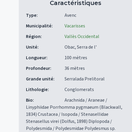
Caractéristiques
Type
:
Avenc
Municipalité
:
Vacarisses
Région
:
Vallès Occidental
Unité
:
Obac, Serra de l'
Longueur
:
100 mètres
Profondeur
:
36 mètres
Grande unité
:
Serralada Prelitoral
Lithologie
:
Conglomerats
Bio
:
Arachnida / Araneae /
Linyphiidae Porrhomma pygmaeum (Blackwall,
1834) Crustacea / Isopoda / Stenasellidae
Stenasellus virei (Dolfus, 1898) Diplopoda /
Polydesmida / Polydesmidae Polydesmus sp.