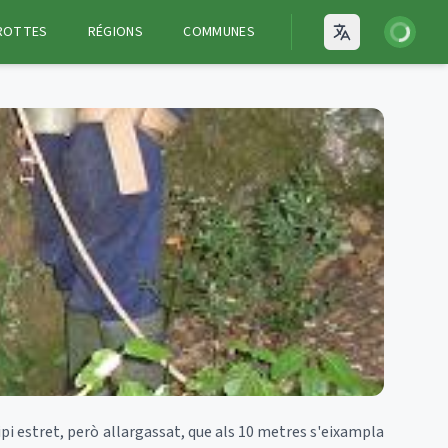
Connexion
ROTTES
RÉGIONS
COMMUNES
Open language
ipi estret, però allargassat, que als 10 metres s'eixampla