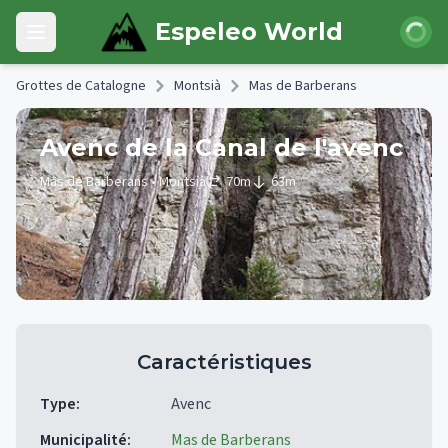
Skip to main content
Connexi
Espeleo World
Open main menu
Grottes de Catalogne
Montsià
Mas de Barberans
Avenc de la Canal de l'avenc
Mas de Barberans
• Montsià
70
m
63
m
Caractéristiques
Type
:
Avenc
Municipalité
:
Mas de Barberans