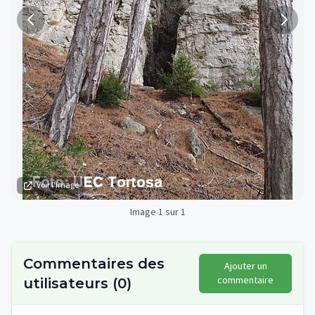
Voir l'image
Image 1 sur 1
Commentaires des
Ajouter un
commentaire
utilisateurs
(
0
)