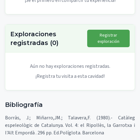
¡Sé el primero en compartir tu experiencia!
Exploraciones
Registrar
exploración
registradas
(
0
)
Aún no hay exploraciones registradas.
¡Registra tu visita a esta cavidad!
Bibliografía
Borràs, J.; Miñarro,JM.; Talavera,F. (1980).- Catàleg
espeleològic de Catalunya. Vol. 4: el Ripollès, la Garrotxa i
l'Alt Empordà . 296 pp. Ed.Políglota. Barcelona