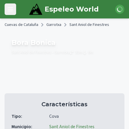
Skip to main content
Iniciar 
Espeleo World
Open main menu
Cuevas de Cataluña
Garrotxa
Sant Aniol de Finestres
Bora Bonica
Sant Aniol de Finestres
• Garrotxa
31
m
6
m
Características
Tipo
:
Cova
Municipio
:
Sant Aniol de Finestres