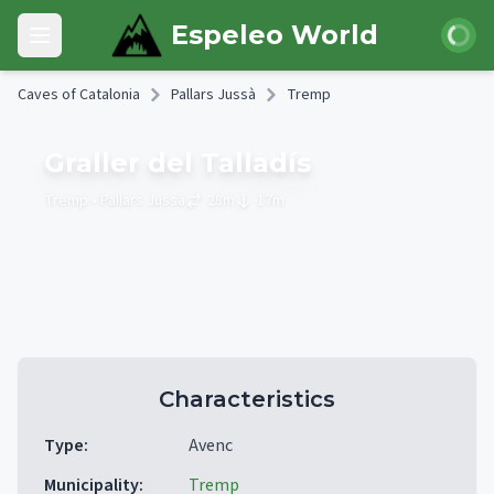
Skip to main content
Login
Espeleo World
Open main menu
Caves of Catalonia
Pallars Jussà
Tremp
Graller del Talladís
Tremp
• Pallars Jussà
28
m
17
m
Characteristics
Type
:
Avenc
Municipality
:
Tremp