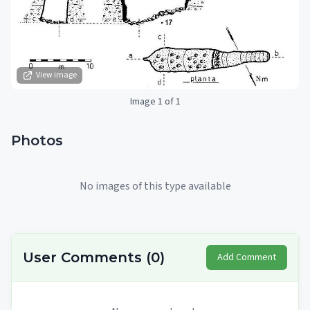
View image
Image 1 of 1
Photos
No images of this type available
User Comments
(
0
)
Add Comment