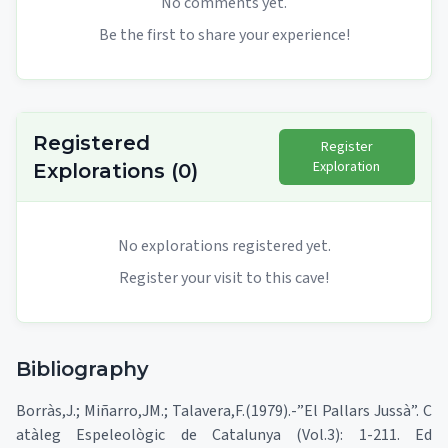
No comments yet.
Be the first to share your experience!
Registered
Register
Exploration
Explorations
(
0
)
No explorations registered yet.
Register your visit to this cave!
Bibliography
Borràs,J.; Miñarro,JM.; Talavera,F.(1979).-”El Pallars Jussà”. C
atàleg Espeleològic de Catalunya (Vol.3): 1-211. Ed