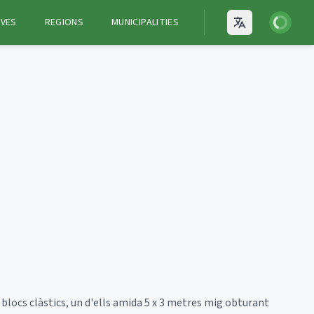
Login
VES
REGIONS
MUNICIPALITIES
Open language
locs clàstics, un d'ells amida 5 x 3 metres mig obturant