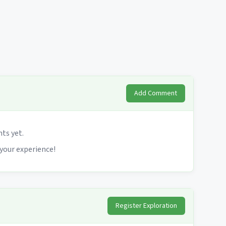
Add Comment
s yet.
 your experience!
Register Exploration