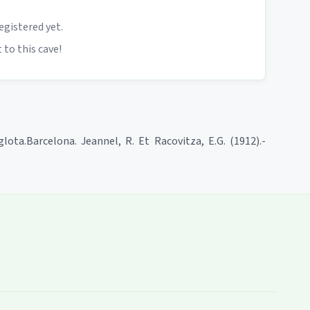
egistered yet.
 to this cave!
glota.Barcelona. Jeannel, R. Et Racovitza, E.G. (1912).-