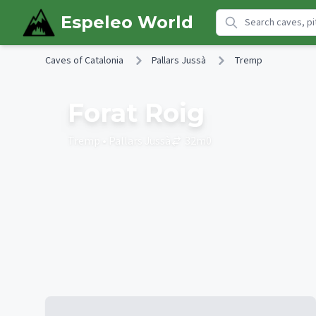
Skip to main content
Espeleo World
Caves of Catalonia
Pallars Jussà
Tremp
Forat Roig
Tremp
• Pallars Jussà
32
m
0