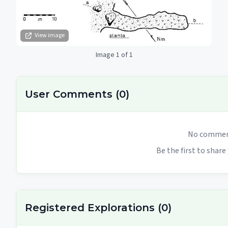
View image
Image 1 of 1
User Comments
(
0
)
No comment
Be the first to share
Registered Explorations
(
0
)