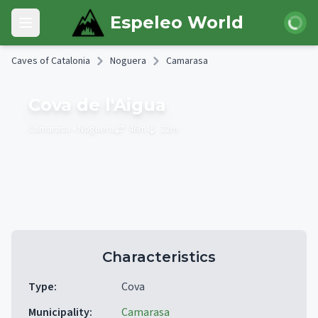
Skip to main content
Login
Espeleo World
Open main menu
Caves of Catalonia
Noguera
Camarasa
Cova de l'Aigua
Camarasa
• Noguera
46
m
22
m
Characteristics
Type
:
Cova
Municipality
:
Camarasa