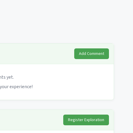
Add Comment
s yet.
 your experience!
Register Exploration