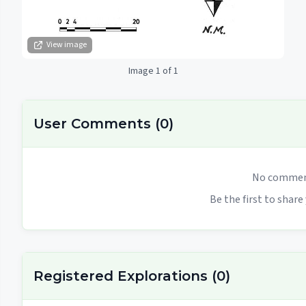
View image
Image 1 of 1
User Comments
(
0
)
No comment
Be the first to share
Registered Explorations
(
0
)