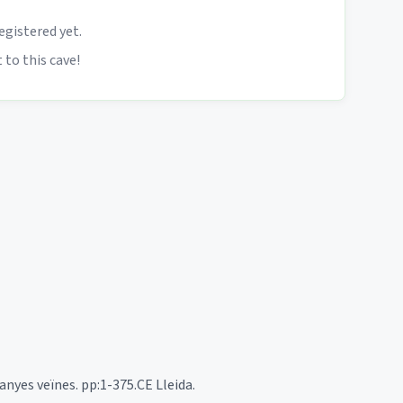
egistered yet.
 to this cave!
tanyes veïnes. pp:1-375.CE Lleida.