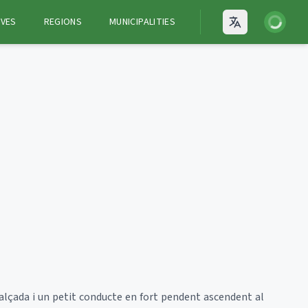
Login
VES
REGIONS
MUNICIPALITIES
Open language
'alçada i un petit conducte en fort pendent ascendent al