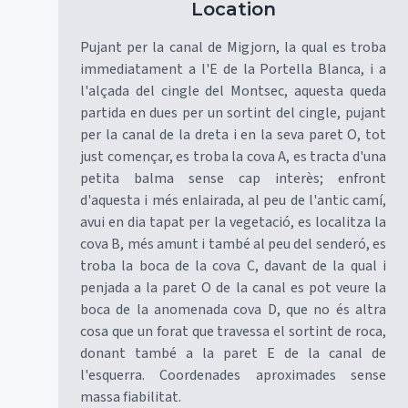
Location
Pujant per la canal de Migjorn, la qual es troba
immediatament a l'E de la Portella Blanca, i a
l'alçada del cingle del Montsec, aquesta queda
partida en dues per un sortint del cingle, pujant
per la canal de la dreta i en la seva paret O, tot
just començar, es troba la cova A, es tracta d'una
petita balma sense cap interès; enfront
d'aquesta i més enlairada, al peu de l'antic camí,
avui en dia tapat per la vegetació, es localitza la
cova B, més amunt i també al peu del senderó, es
troba la boca de la cova C, davant de la qual i
penjada a la paret O de la canal es pot veure la
boca de la anomenada cova D, que no és altra
cosa que un forat que travessa el sortint de roca,
donant també a la paret E de la canal de
l'esquerra. Coordenades aproximades sense
massa fiabilitat.