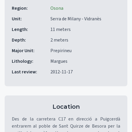
Region
:
Osona
Unit
:
Serra de Milany - Vidranès
Length
:
11 meters
Depth
:
2 meters
Major Unit
:
Prepirineu
Lithology
:
Margues
Last review
:
2012-11-17
Location
Des de la carretera C17 en direcció a Puigcerdà
entrarem al poble de Sant Quirze de Besora per la