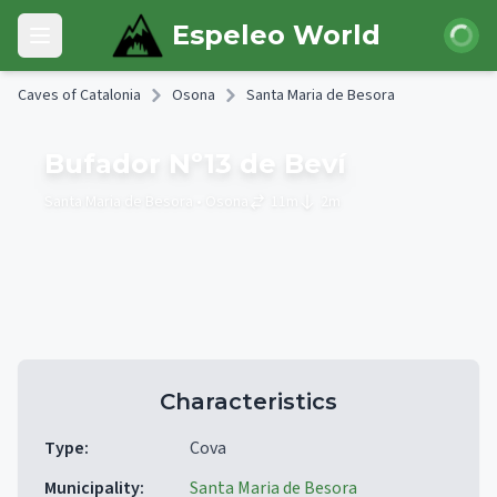
Skip to main content
Login
Espeleo World
Open main menu
Caves of Catalonia
Osona
Santa Maria de Besora
Bufador Nº13 de Beví
Santa Maria de Besora
• Osona
11
m
2
m
Characteristics
Type
:
Cova
Municipality
:
Santa Maria de Besora