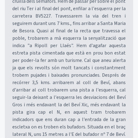
cruïlla dels semàfors. Hem de passar per sobre el pont
del riu Ter i al final del pont, enfilar a l'esquerra per la
carretera BV5227. Travessarem la via del tren i
seguirem durant uns 7 kms., fins arribar a Santa Maria
de Besora. Quasi al final de la recta que travessa el
poble, trobarem a mà esquerra la senyalització que
indica "a Ripoll per Llaés". Hem d'agafar aquesta
estreta pista cimentada que està en prou bon estat
per poder-la fer amb un turisme. Cal que aneu alerta
ja que els revolts són molt tancats i constantment
trobem pujades i baixades pronunciades. Després de
recórrer 3,5 kms. arribarem al coll de Beví, abans
d'arribar al coll trobarem una pista a l'esquerra, cal
seguir-la deixant a l'esquerra les desviacions del Beví
Gros i més endavant la del Beví Xic, més endavant la
pista gira cap el N, en aquest tram trobarem
indicadors que ens duran cap a l'entrada de la gran
escletxa on es troben els bufadors. Situada en el braç
lateral N, uns 15 metres a l'E del bufador nº 7 de Beví.