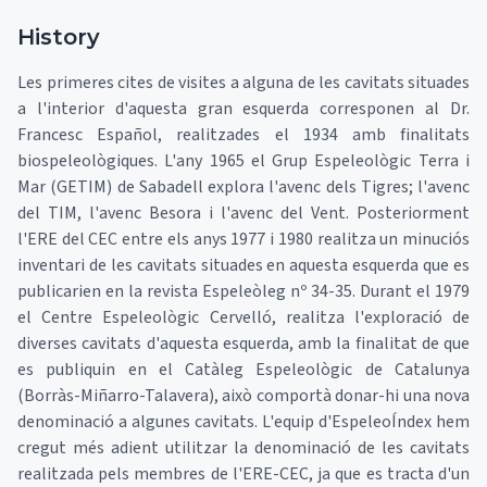
History
Les primeres cites de visites a alguna de les cavitats situades
a l'interior d'aquesta gran esquerda corresponen al Dr.
Francesc Español, realitzades el 1934 amb finalitats
biospeleològiques. L'any 1965 el Grup Espeleològic Terra i
Mar (GETIM) de Sabadell explora l'avenc dels Tigres; l'avenc
del TIM, l'avenc Besora i l'avenc del Vent. Posteriorment
l'ERE del CEC entre els anys 1977 i 1980 realitza un minuciós
inventari de les cavitats situades en aquesta esquerda que es
publicarien en la revista Espeleòleg nº 34-35. Durant el 1979
el Centre Espeleològic Cervelló, realitza l'exploració de
diverses cavitats d'aquesta esquerda, amb la finalitat de que
es publiquin en el Catàleg Espeleològic de Catalunya
(Borràs-Miñarro-Talavera), això comportà donar-hi una nova
denominació a algunes cavitats. L'equip d'EspeleoÍndex hem
cregut més adient utilitzar la denominació de les cavitats
realitzada pels membres de l'ERE-CEC, ja que es tracta d'un