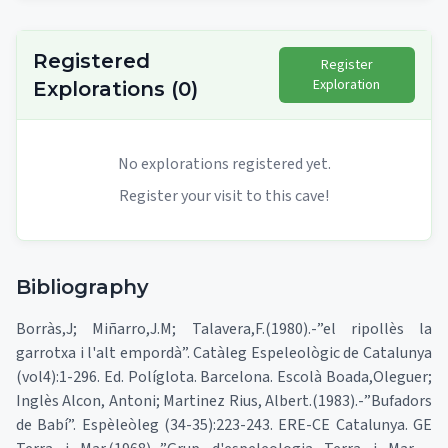
Registered
Register
Exploration
Explorations
(
0
)
No explorations registered yet.
Register your visit to this cave!
Bibliography
Borràs,J; Miñarro,J.M; Talavera,F.(1980).-”el ripollès la
garrotxa i l'alt empordà”. Catàleg Espeleològic de Catalunya
(vol4):1-296. Ed. Políglota. Barcelona. Escolà Boada,Oleguer;
Inglès Alcon, Antoni; Martinez Rius, Albert.(1983).-”Bufadors
de Babí”. Espèleòleg (34-35):223-243. ERE-CE Catalunya. GE