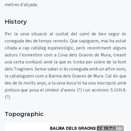
metres d'alçada.
History
Per la seva situació al costat del camí de ben segur és
coneguda des de temps remots. Que sapiguem, mai ha estat
citada a cap catàleg espeleològic, però recentment alguns
autors l'esmenten com a Cova dels Graons de Mura, creant
una certa confusió amb la que es troba per sobre de la font
dels Traginers. Sense saber si és coneguda amb un altre nom,
la cataloguem com a Balma dels Graons de Mura. Cal dir que
des de fa molts anys, a la seva boca hi ha una inscripció amb
pintura que posa el símbol d'avenc (?) i un acrònim: S.I.V.H.A.
(?).
Topographic
Click to enlarge