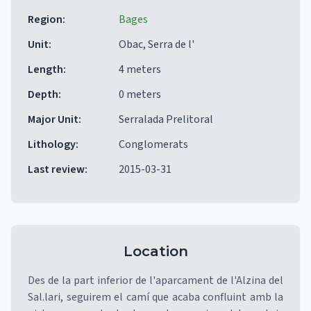
Region
:
Bages
Unit
:
Obac, Serra de l'
Length
:
4 meters
Depth
:
0 meters
Major Unit
:
Serralada Prelitoral
Lithology
:
Conglomerats
Last review
:
2015-03-31
Location
Des de la part inferior de l'aparcament de l'Alzina del
Sal.lari, seguirem el camí que acaba confluint amb la