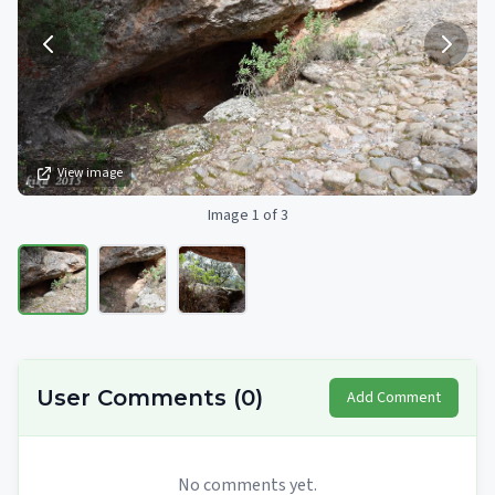
View image
Image 1 of 3
User Comments
(
0
)
Add Comment
No comments yet.