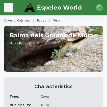
Skip to main content
Login
Espeleo World
Open main menu
Caves of Catalonia
Bages
Mura
Balma dels Graons de Mura
Mura
• Bages
4
m
0
Characteristics
Type
:
Cova
Municipality
:
Mura