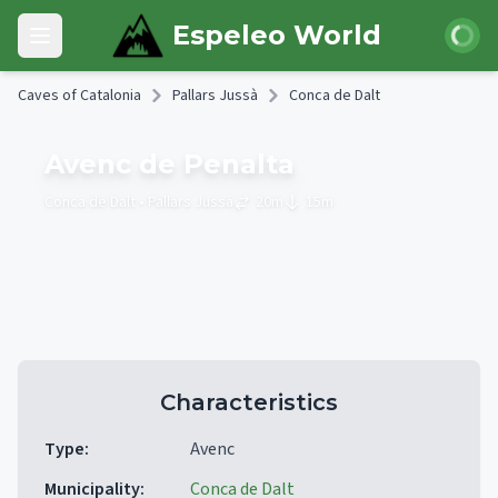
Skip to main content
Login
Espeleo World
Open main menu
Caves of Catalonia
Pallars Jussà
Conca de Dalt
Avenc de Penalta
Conca de Dalt
• Pallars Jussà
20
m
15
m
Characteristics
Type
:
Avenc
Municipality
:
Conca de Dalt