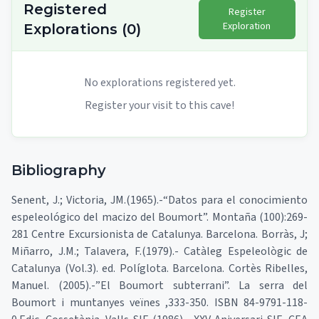
Registered
Register
Exploration
Explorations
(
0
)
No explorations registered yet.
Register your visit to this cave!
Bibliography
Senent, J.; Victoria, JM.(1965).-“Datos para el conocimiento
espeleológico del macizo del Boumort”. Montaña (100):269-
281 Centre Excursionista de Catalunya. Barcelona. Borràs, J;
Miñarro, J.M.; Talavera, F.(1979).- Catàleg Espeleològic de
Catalunya (Vol.3). ed. Políglota. Barcelona. Cortès Ribelles,
Manuel. (2005).-”El Boumort subterrani”. La serra del
Boumort i muntanyes veïnes ,333-350. ISBN 84-9791-118-