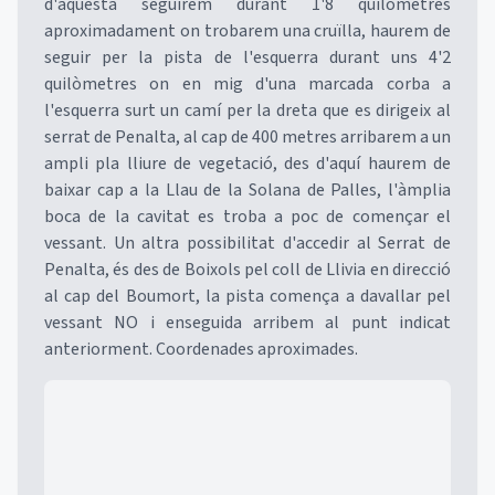
d'aquesta seguirem durant 1'8 quilòmetres
aproximadament on trobarem una cruïlla, haurem de
seguir per la pista de l'esquerra durant uns 4'2
quilòmetres on en mig d'una marcada corba a
l'esquerra surt un camí per la dreta que es dirigeix al
serrat de Penalta, al cap de 400 metres arribarem a un
ampli pla lliure de vegetació, des d'aquí haurem de
baixar cap a la Llau de la Solana de Palles, l'àmplia
boca de la cavitat es troba a poc de començar el
vessant. Un altra possibilitat d'accedir al Serrat de
Penalta, és des de Boixols pel coll de Llivia en direcció
al cap del Boumort, la pista comença a davallar pel
vessant NO i enseguida arribem al punt indicat
anteriorment. Coordenades aproximades.