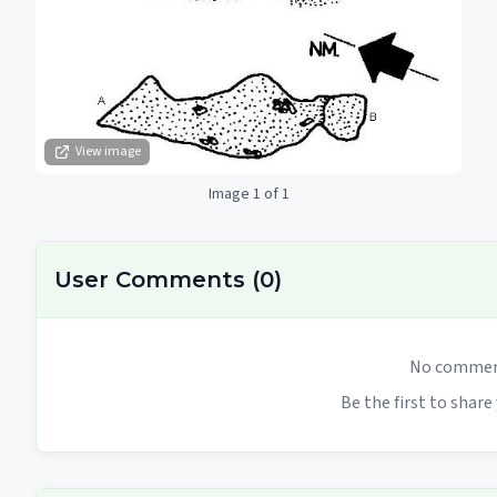
View image
Image 1 of 1
User Comments
(
0
)
No comment
Be the first to share