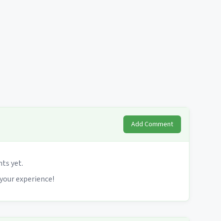
Add Comment
s yet.
 your experience!