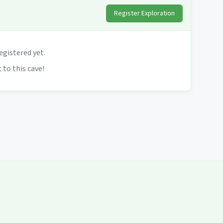
Register Exploration
egistered yet.
 to this cave!