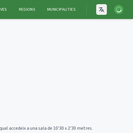
Login
VES
REGIONS
MUNICIPALITIES
Open language
ual accedeix a una sala de 10'30 x 2'30 metres.