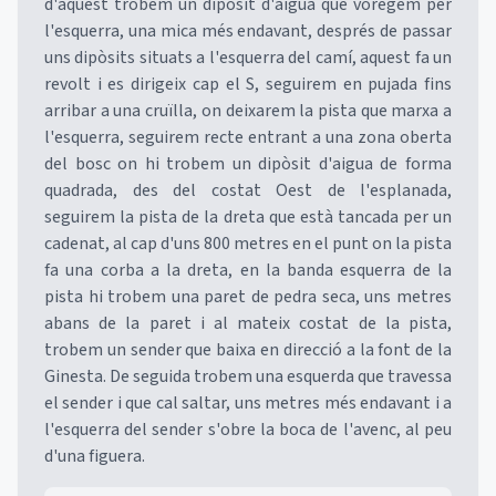
d'aquest trobem un dipòsit d'aigua que voregem per
l'esquerra, una mica més endavant, després de passar
uns dipòsits situats a l'esquerra del camí, aquest fa un
revolt i es dirigeix cap el S, seguirem en pujada fins
arribar a una cruïlla, on deixarem la pista que marxa a
l'esquerra, seguirem recte entrant a una zona oberta
del bosc on hi trobem un dipòsit d'aigua de forma
quadrada, des del costat Oest de l'esplanada,
seguirem la pista de la dreta que està tancada per un
cadenat, al cap d'uns 800 metres en el punt on la pista
fa una corba a la dreta, en la banda esquerra de la
pista hi trobem una paret de pedra seca, uns metres
abans de la paret i al mateix costat de la pista,
trobem un sender que baixa en direcció a la font de la
Ginesta. De seguida trobem una esquerda que travessa
el sender i que cal saltar, uns metres més endavant i a
l'esquerra del sender s'obre la boca de l'avenc, al peu
d'una figuera.