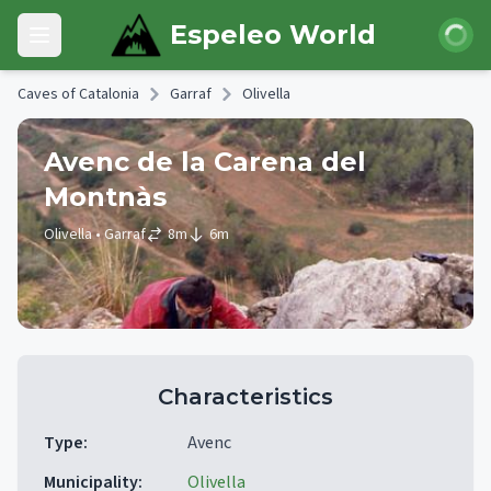
Skip to main content
Login
Espeleo World
Open main menu
Caves of Catalonia
Garraf
Olivella
Avenc de la Carena del
Montnàs
Olivella
• Garraf
8
m
6
m
Characteristics
Type
:
Avenc
Municipality
:
Olivella