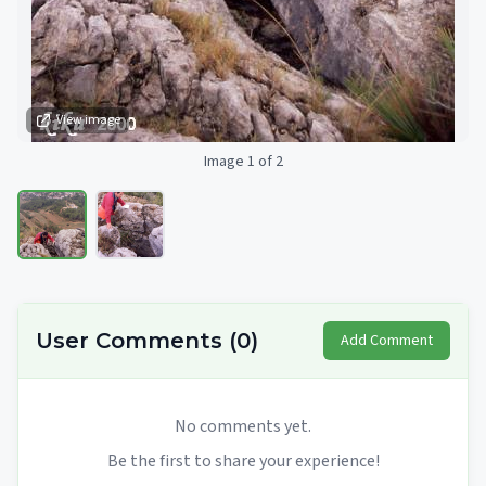
View image
Image 1 of 2
User Comments
(
0
)
Add Comment
No comments yet.
Be the first to share your experience!