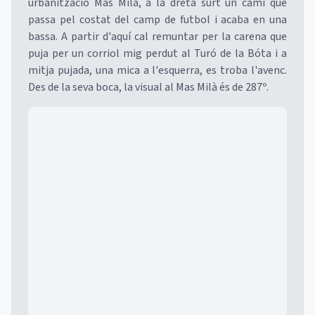
urbanització Mas Milà, a la dreta surt un camí que
passa pel costat del camp de futbol i acaba en una
bassa. A partir d'aquí cal remuntar per la carena que
puja per un corriol mig perdut al Turó de la Bóta i a
mitja pujada, una mica a l'esquerra, es troba l'avenc.
Des de la seva boca, la visual al Mas Milà és de 287º.
Mapa