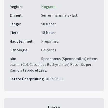
Region
:
Noguera
Einheit
:
Serres marginals - Est
Länge
:
50 Meter
Tiefe
:
18 Meter
Haupteinheit
:
Prepirineu
Lithologie
:
Calcàries
Bio
:
Speonomus (Speonomites) nitens
Jeann. (Col. Catopidae Bathysciinae) Recollits per
Ramon Teixidó el 1972.
Letzte Überprüfung
:
2017-06-11
Lage