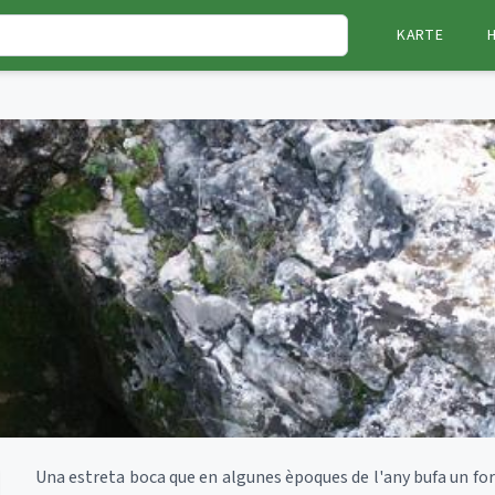
KARTE
Una estreta boca que en algunes èpoques de l'any bufa un for