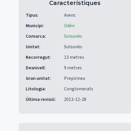
Característiques
Tipus
:
Avenc
Municipi
:
Odèn
Comarca
:
Solsonès
Unitat
:
Solsonès
Recorregut
:
13 metres
Desnivell
:
9 metres
Gran unitat
:
Prepirineu
Litologia
:
Conglomerats
Última revisió
:
2013-12-28