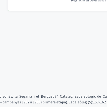
Registra la teva visita
l Solsonès, la Segarra i el Berguedà”. Catàleg Espeleològic de Ca
– campanyes 1962 a 1965 (primera etapa). Espeleòleg (5):158-162.