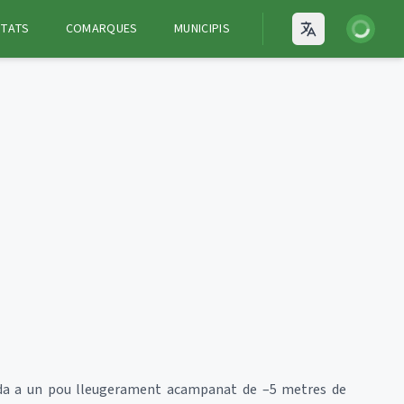
Iniciar ses
ITATS
COMARQUES
MUNICIPIS
Open language
ada a un pou lleugerament acampanat de –5 metres de