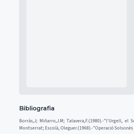
Mapa
Bibliografia
Borràs,J; Miñarro,J.M; Talavera,F.(1980).-”l'Urgell, e
Montserrat; Escolà, Oleguer.(1968).-”Operació Solsonès 