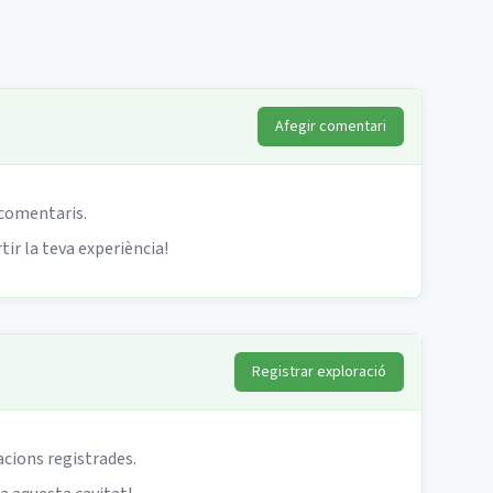
Afegir comentari
 comentaris.
ir la teva experiència!
Registrar exploració
acions registrades.