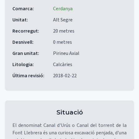
Comarca
:
Cerdanya
Unitat
:
Alt Segre
Recorregut
:
20 metres
Desnivell
:
0 metres
Gran unitat
:
Pirineu Axial
Litologia
:
Calcàries
Última revisió
:
2018-02-22
Situació
El denominat Canal d'Urús o Canal del torrent de la
Font Llebrera és una curiosa excavació penjada, d'una