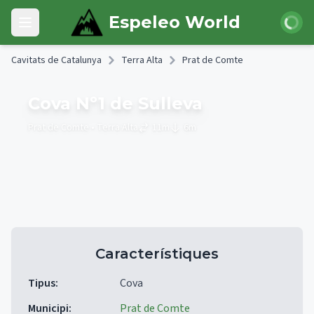
Skip to main content
Iniciar 
Espeleo World
Open main menu
Cavitats de Catalunya
Terra Alta
Prat de Comte
Cova Nº1 de Sulleva
Prat de Comte
• Terra Alta
11
m
6
m
Característiques
Tipus
:
Cova
Municipi
:
Prat de Comte