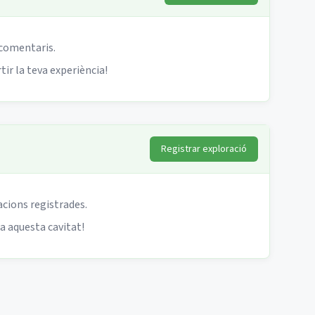
 comentaris.
ir la teva experiència!
Registrar exploració
acions registrades.
 a aquesta cavitat!