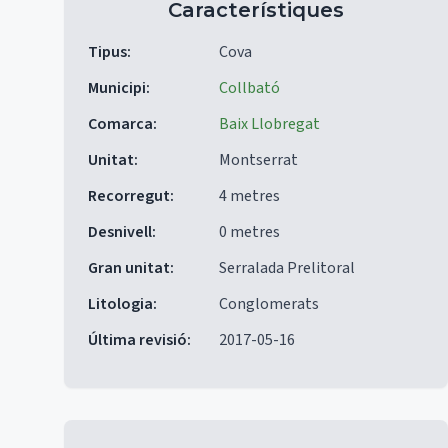
Característiques
Tipus
:
Cova
Municipi
:
Collbató
Comarca
:
Baix Llobregat
Unitat
:
Montserrat
Recorregut
:
4 metres
Desnivell
:
0 metres
Gran unitat
:
Serralada Prelitoral
Litologia
:
Conglomerats
Última revisió
:
2017-05-16