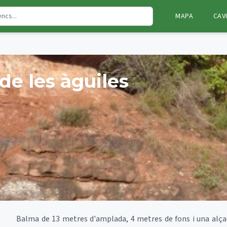
MAPA
CAV
de les àguiles
Balma de 13 metres d'amplada, 4 metres de fons i una alça