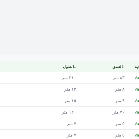
Mapa
ية
↕
العمق
↓
الطول
Va
٨٣
متر
٢١٠
متر
Va
٨
متر
١٣
متر
Va
٩
متر
١٥
متر
Va
٧٠
متر
١٢٠
متر
Va
٥
متر
٧
متر
Va
٥
متر
٧
متر