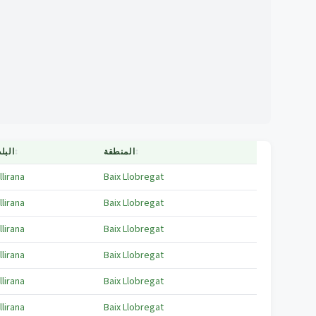
↕
المنطقة
↕
البلد
llirana
Baix Llobregat
llirana
Baix Llobregat
llirana
Baix Llobregat
llirana
Baix Llobregat
llirana
Baix Llobregat
llirana
Baix Llobregat