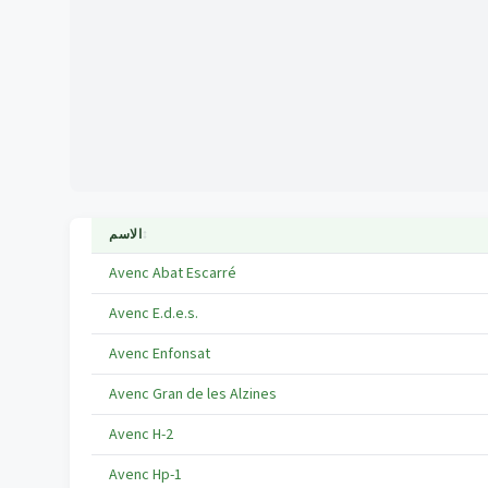
↕
الاسم
Avenc Abat Escarré
Avenc E.d.e.s.
Avenc Enfonsat
Avenc Gran de les Alzines
Avenc H-2
Avenc Hp-1