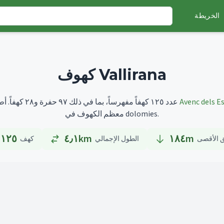
الخريطة
كهوف Vallirana
Avenc dels E
أطولها هو
تضم Vallirana عدد ١٢٥ كهفاً مفهرساً، بما في ذلك ٩٧ حفرة و٢٨ كهفاً.
معظم الكهوف في dolomies.
١٢٥
٤٫١km
١٨٤
m
ق الأقصى
الطول الإجمالي
كهف