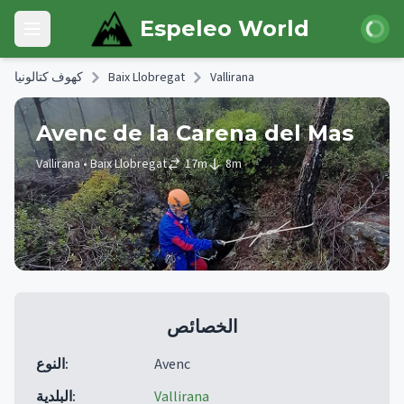
Skip to main content
تسجيل ا
Espeleo World
Open main menu
كهوف كتالونيا
Baix Llobregat
Vallirana
Avenc de la Carena del Mas
Vallirana
• Baix Llobregat
17
m
8
m
الخصائص
النوع
:
Avenc
البلدية
:
Vallirana