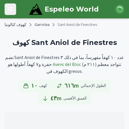
Skip to main content
 الدخول
Espeleo World
Open main menu
Sant Aniol de Finestres
Garrotxa
كهوف كتالونيا
كهوف Sant Aniol de Finestres
تضم Sant Aniol de Finestres عدد ١٠ كهفاً مفهرساً، بما في ذلك ٣
تتواجد معظم
(٢١١ م)
Avenc del Bloc
أطولها هو
حفرة و٧ كهفاً.
الكهوف في gresos.
١٠
٦١٦m
الطول الإجمالي
كهف
٤٣
m
العمق الأقصى