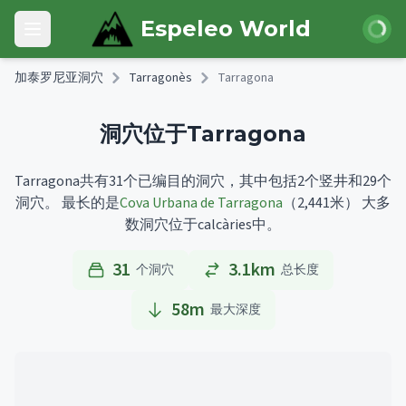
Skip to main content
登录
Espeleo World
Open main menu
加泰罗尼亚洞穴
Tarragonès
Tarragona
洞穴位于Tarragona
Tarragona共有31个已编目的洞穴，其中包括2个竖井和29个
洞穴。
最长的是
Cova Urbana de Tarragona
（2,441米）
大多
数洞穴位于calcàries中。
31
3.1km
个洞穴
总长度
58
m
最大深度