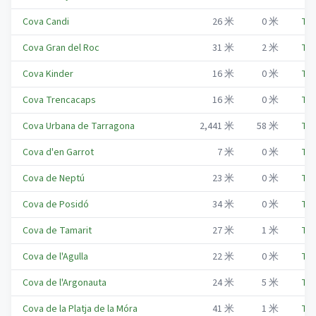
Cova Candi
26
米
0
米
Tar
Cova Gran del Roc
31
米
2
米
Tar
Cova Kinder
16
米
0
米
Tar
Cova Trencacaps
16
米
0
米
Tar
Cova Urbana de Tarragona
2,441
米
58
米
Tar
Cova d'en Garrot
7
米
0
米
Tar
Cova de Neptú
23
米
0
米
Tar
Cova de Posidó
34
米
0
米
Tar
Cova de Tamarit
27
米
1
米
Tar
Cova de l'Agulla
22
米
0
米
Tar
Cova de l'Argonauta
24
米
5
米
Tar
Cova de la Platja de la Móra
41
米
1
米
Tar