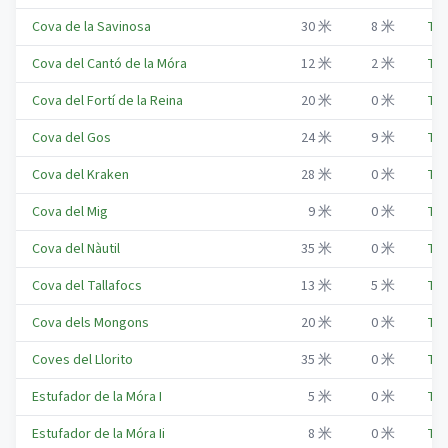
Cova de la Savinosa
30
米
8
米
Tar
Cova del Cantó de la Móra
12
米
2
米
Tar
Cova del Fortí de la Reina
20
米
0
米
Tar
Cova del Gos
24
米
9
米
Tar
Cova del Kraken
28
米
0
米
Tar
Cova del Mig
9
米
0
米
Tar
Cova del Nàutil
35
米
0
米
Tar
Cova del Tallafocs
13
米
5
米
Tar
Cova dels Mongons
20
米
0
米
Tar
Coves del Llorito
35
米
0
米
Tar
Estufador de la Móra I
5
米
0
米
Tar
Estufador de la Móra Ii
8
米
0
米
Tar