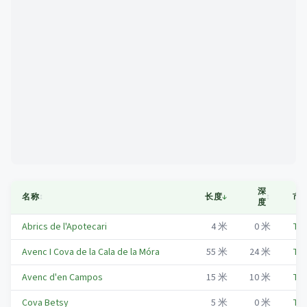
Mapa
深
名称
↕
长度
↓
↕
市
度
Abrics de l'Apotecari
4
米
0
米
Tar
Avenc I Cova de la Cala de la Móra
55
米
24
米
Tar
Avenc d'en Campos
15
米
10
米
Tar
Cova Betsy
5
米
0
米
Tar