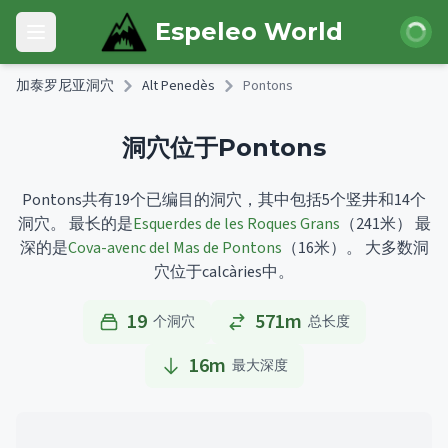
Skip to main content
登录
Espeleo World
Open main menu
加泰罗尼亚洞穴
Alt Penedès
Pontons
洞穴位于Pontons
Pontons共有19个已编目的洞穴，其中包括5个竖井和14个
洞穴。
最长的是
Esquerdes de les Roques Grans
（241米）
最
深的是
Cova-avenc del Mas de Pontons
（16米）。
大多数洞
穴位于calcàries中。
19
571m
个洞穴
总长度
16
m
最大深度