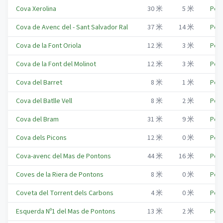
Cova Xerolina
30
米
5
米
Pon
Cova de Avenc del - Sant Salvador Ral
37
米
14
米
Pon
Cova de la Font Oriola
12
米
3
米
Pon
Cova de la Font del Molinot
12
米
3
米
Pon
Cova del Barret
8
米
1
米
Pon
Cova del Batlle Vell
8
米
2
米
Pon
Cova del Bram
31
米
9
米
Pon
Cova dels Picons
12
米
0
米
Pon
Cova-avenc del Mas de Pontons
44
米
16
米
Pon
Coves de la Riera de Pontons
8
米
0
米
Pon
Coveta del Torrent dels Carbons
4
米
0
米
Pon
Esquerda Nº1 del Mas de Pontons
13
米
2
米
Pon