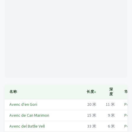
Mapa
深
名称
↕
长度
↓
↕
市镇
度
Avenc d'en Gori
20
米
11
米
Pon
Avenc de Can Marimon
15
米
9
米
Pon
Avenc del Batlle Vell
33
米
6
米
Pon