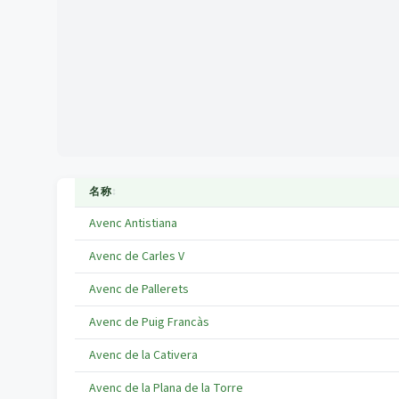
名称
↕
Avenc Antistiana
Avenc de Carles V
Avenc de Pallerets
Avenc de Puig Francàs
Avenc de la Cativera
Avenc de la Plana de la Torre