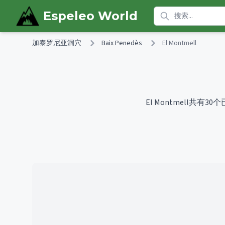
Skip to main content
Espeleo World
加泰罗尼亚洞穴
Baix Penedès
El Montmell
El Montmell共