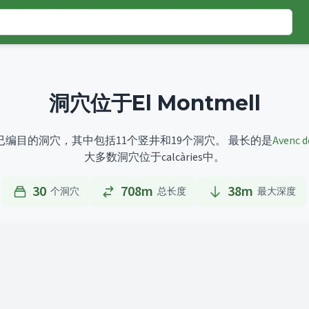
洞穴位于El Montmell
有30个已编目的洞穴，其中包括11个竖井和19个洞穴。
最长的是
Avenc d
大多数洞穴位于calcàries中。
30
708m
38
m
个洞穴
总长度
最大深度