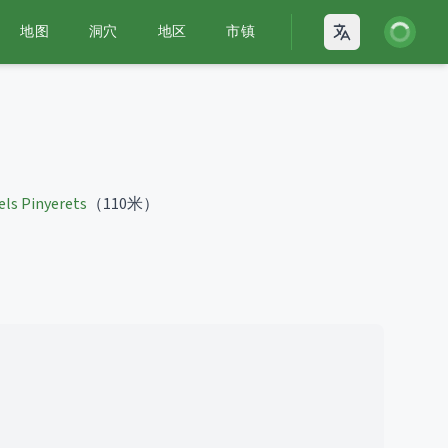
登录
地图
洞穴
地区
市镇
Open language
els Pinyerets
（110米）