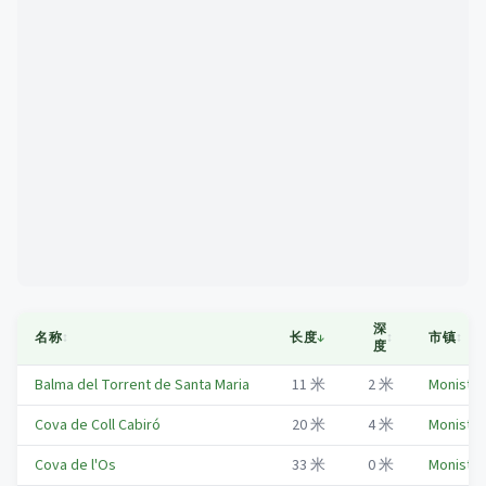
Mapa
深
名称
↕
长度
↓
↕
市镇
↕
度
Balma del Torrent de Santa Maria
11
米
2
米
Monistro
Cova de Coll Cabiró
20
米
4
米
Monistro
Cova de l'Os
33
米
0
米
Monistro