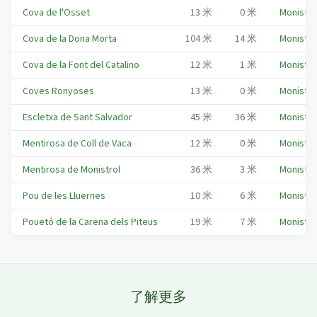
Cova de l'Osset
13
米
0
米
Monistro
Cova de la Dona Morta
104
米
14
米
Monistro
Cova de la Font del Catalino
12
米
1
米
Monistro
Coves Ronyoses
13
米
0
米
Monistro
Escletxa de Sant Salvador
45
米
36
米
Monistro
Mentirosa de Coll de Vaca
12
米
0
米
Monistro
Mentirosa de Monistrol
36
米
3
米
Monistro
Pou de les Lluernes
10
米
6
米
Monistro
Pouetó de la Carena dels Piteus
19
米
7
米
Monistro
了解更多