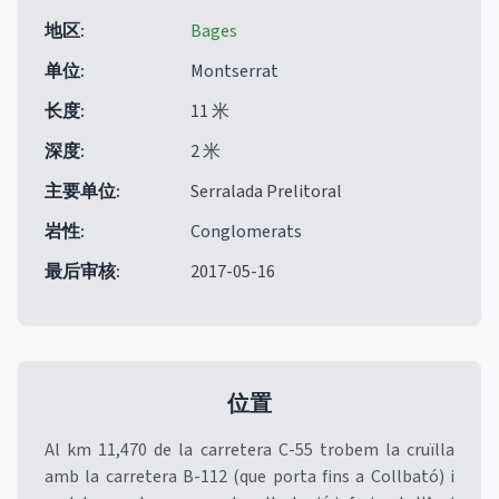
地区
:
Bages
单位
:
Montserrat
长度
:
11 米
深度
:
2 米
主要单位
:
Serralada Prelitoral
岩性
:
Conglomerats
最后审核
:
2017-05-16
位置
Al km 11,470 de la carretera C-55 trobem la cruïlla
amb la carretera B-112 (que porta fins a Collbató) i