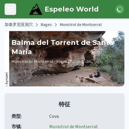
Skip to main content
登录
Espeleo World
Open main menu
加泰罗尼亚洞穴
Bages
Monistrol de Montserrat
Balma del Torrent de Santa
Maria
Monistrol de Montserrat
• Bages
11
m
2
m
特征
类型
:
Cova
市镇
:
Monistrol de Montserrat