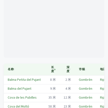
Mapa
长
深
名称
↕
↓
↕
市镇
↕
地区
↕
度
度
Balma Petita del Pujant
8
米
2
米
Gombrèn
Ripol
Balma del Pujant
9
米
4
米
Gombrèn
Ripol
Cova de les Pubilles
35
米
12
米
Gombrèn
Ripol
Cova del Moltó
58
米
23
米
Gombrèn
Ripol