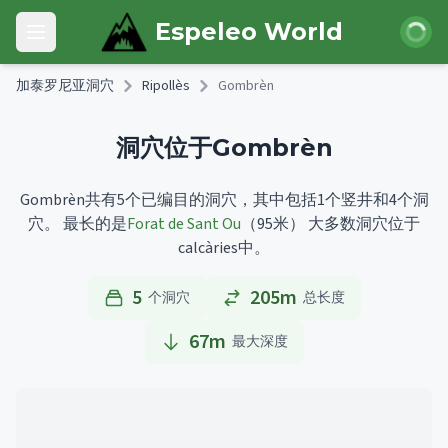
Skip to main content
登录
Espeleo World
Open main menu
加泰罗尼亚洞穴
Ripollès
Gombrèn
洞穴位于Gombrèn
Gombrèn共有5个已编目的洞穴，其中包括1个竖井和4个洞
穴。
最长的是
Forat de Sant Ou
（95米）
大多数洞穴位于
calcàries中。
5
205m
个洞穴
总长度
67
m
最大深度