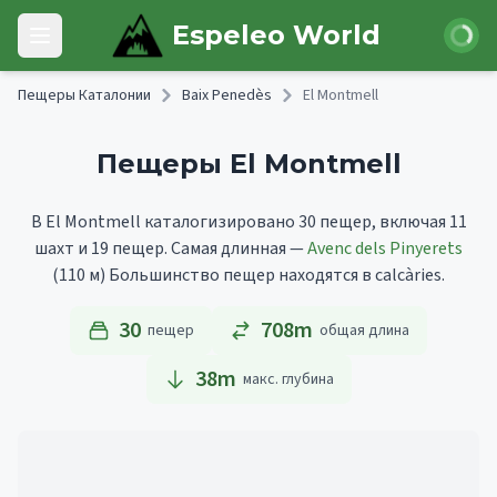
Skip to main content
Войти
Espeleo World
Open main menu
Пещеры Каталонии
Baix Penedès
El Montmell
Пещеры El Montmell
В El Montmell каталогизировано 30 пещер, включая 11
шахт и 19 пещер.
Самая длинная —
Avenc dels Pinyerets
(110 м)
Большинство пещер находятся в calcàries.
30
708m
пещер
общая длина
38
m
макс. глубина