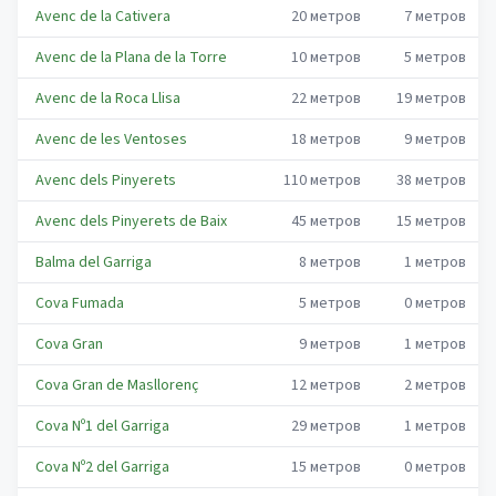
Avenc de la Cativera
20
метров
7
метров
Avenc de la Plana de la Torre
10
метров
5
метров
Avenc de la Roca Llisa
22
метров
19
метров
Avenc de les Ventoses
18
метров
9
метров
Avenc dels Pinyerets
110
метров
38
метров
Avenc dels Pinyerets de Baix
45
метров
15
метров
Balma del Garriga
8
метров
1
метров
Cova Fumada
5
метров
0
метров
Cova Gran
9
метров
1
метров
Cova Gran de Masllorenç
12
метров
2
метров
Cova Nº1 del Garriga
29
метров
1
метров
Cova Nº2 del Garriga
15
метров
0
метров