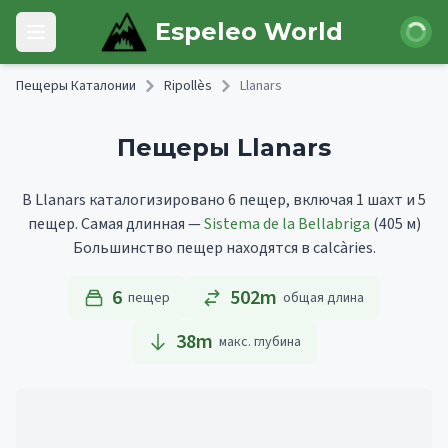
Skip to main content
Войти
Espeleo World
Open main menu
Пещеры Каталонии
Ripollès
Llanars
Пещеры Llanars
В Llanars каталогизировано 6 пещер, включая 1 шахт и 5
пещер.
Самая длинная —
Sistema de la Bellabriga
(405 м)
Большинство пещер находятся в calcàries.
6
502m
пещер
общая длина
38
m
макс. глубина