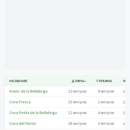
Mapa
НАЗВАНИЕ
↕
ДЛИНА
↓
ГЛУБИНА
↕
МУ
Avenc de la Bellabriga
22
метров
9
метров
Lla
Cova Fresca
15
метров
2
метров
Lla
Cova Petita de la Bellabriga
12
метров
4
метров
Lla
Cova del Pastor
38
метров
3
метров
Lla