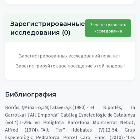
Зарегистрированные
Зарегистрировать
исследование
исследования
(
0
)
Зарегистрированных исследований пока нет.
Зарегистрируйте свое посещение этой пещеры!
Библиография
Borràs,J;Miñarro,JM;Talavera,F.(1980).-”el Ripollès, la
Garrotxa i l'Alt Empordà” Catàleg Espeleològic de Catalunya
(vol.4):1-296. ed. Políglota. Barcelona. Montserrat Nebot,
Alfred (1974).-”Alt Ter” Ildobates (V):12-54. Grup
Espeleològic Pedraforca. Porcel Caro, Enric. (2010).-”Les