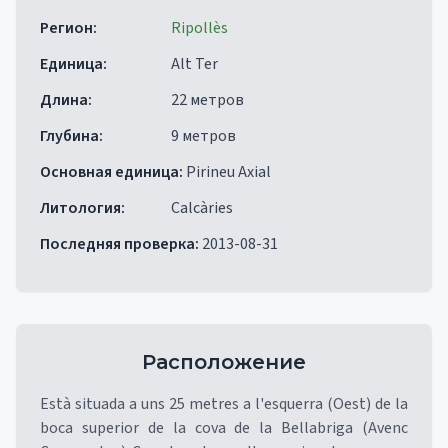
Регион
:
Ripollès
Единица
:
Alt Ter
Длина
:
22 метров
Глубина
:
9 метров
Основная единица
:
Pirineu Axial
Литология
:
Calcàries
Последняя проверка
:
2013-08-31
Расположение
Està situada a uns 25 metres a l'esquerra (Oest) de la
boca superior de la cova de la Bellabriga (Avenc