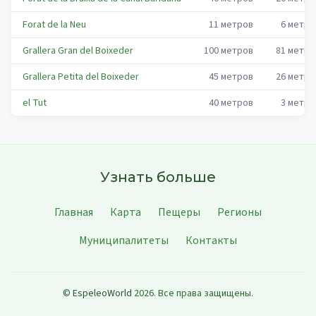
Forat de la Neu
11
метров
6
метро
Grallera Gran del Boixeder
100
метров
81
метро
Grallera Petita del Boixeder
45
метров
26
метро
el Tut
40
метров
3
метро
Узнать больше
Главная
Карта
Пещеры
Регионы
Муниципалитеты
Контакты
©
EspeleoWorld
2026
.
Все права защищены.