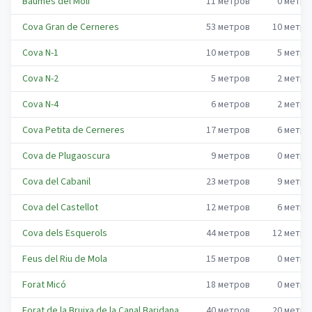
Baumes del Molí
11
метров
0
метро
Cova Gran de Cerneres
53
метров
10
метро
Cova N-1
10
метров
5
метро
Cova N-2
5
метров
2
метро
Cova N-4
6
метров
2
метро
Cova Petita de Cerneres
17
метров
6
метро
Cova de Plugaoscura
9
метров
0
метро
Cova del Cabanil
23
метров
9
метро
Cova del Castellot
12
метров
6
метро
Cova dels Esquerols
44
метров
12
метро
Feus del Riu de Mola
15
метров
0
метро
Forat Micó
18
метров
0
метро
Forat de la Bruixa de la Canal Baridana
40
метров
20
метро