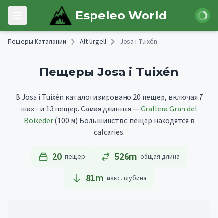
Skip to main content
Войти
Espeleo World
Open main menu
Пещеры Каталонии
Alt Urgell
Josa i Tuixén
Пещеры Josa i Tuixén
В Josa i Tuixén каталогизировано 20 пещер, включая 7
шахт и 13 пещер.
Самая длинная —
Grallera Gran del
Boixeder
(100 м)
Большинство пещер находятся в
calcàries.
20
526m
пещер
общая длина
81
m
макс. глубина