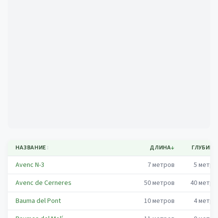
Mapa
НАЗВАНИЕ
↕
ДЛИНА
↓
ГЛУБИНА
Avenc N-3
7
метров
5
метро
Avenc de Cerneres
50
метров
40
метро
Bauma del Pont
10
метров
4
метро