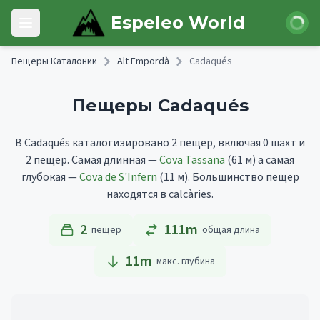
Skip to main content
Войти
Espeleo World
Open main menu
Пещеры Каталонии
Alt Empordà
Cadaqués
Пещеры Cadaqués
В Cadaqués каталогизировано 2 пещер, включая 0 шахт и
2 пещер.
Самая длинная —
Cova Tassana
(61 м)
а самая
глубокая —
Cova de S'Infern
(11 м).
Большинство пещер
находятся в calcàries.
2
111m
пещер
общая длина
11
m
макс. глубина