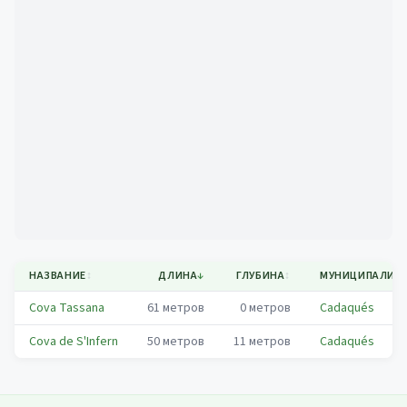
Mapa
НАЗВАНИЕ
↕
ДЛИНА
↓
ГЛУБИНА
↕
МУНИЦИПАЛИТ
Cova Tassana
61
метров
0
метров
Cadaqués
Cova de S'Infern
50
метров
11
метров
Cadaqués