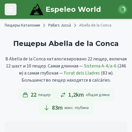
Skip to main content
Войти
Espeleo World
Open main menu
Пещеры Каталонии
Pallars Jussà
Abella de la Conca
Пещеры Abella de la Conca
В Abella de la Conca каталогизировано 22 пещер, включая
12 шахт и 10 пещер.
Самая длинная —
Sistema A-4/a-6
(246
м)
а самая глубокая —
Forat dels Lladres
(83 м).
Большинство пещер находятся в calcàries.
22
1,2km
пещер
общая длина
83
m
макс. глубина