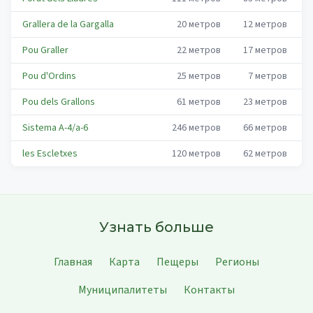
Grallera de la Gargalla
20
метров
12
метров
Pou Graller
22
метров
17
метров
Pou d'Ordins
25
метров
7
метров
Pou dels Grallons
61
метров
23
метров
Sistema A-4/a-6
246
метров
66
метров
les Escletxes
120
метров
62
метров
Узнать больше
Главная
Карта
Пещеры
Регионы
Муниципалитеты
Контакты