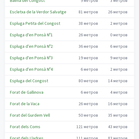
Balma del Congost
9
метров
3
метров
Escletxa de la Verdor Salvatge
81
метров
26
метров
Espluga Petita del Congost
38
метров
2
метров
Espluga d'en Ponsà Nº1
26
метров
0
метров
Espluga d'en Ponsà Nº2
36
метров
6
метров
Espluga d'en Ponsà Nº3
19
метров
9
метров
Espluga d'en Ponsà Nº4
6
метров
2
метров
Espluga del Congost
80
метров
14
метров
Forat de Gallinova
6
метров
4
метров
Forat de la Vaca
26
метров
16
метров
Forat del Gurdem Vell
50
метров
35
метров
Forat dels Coms
121
метров
43
метров
Forat dels Lladres
111
метров
83
метров